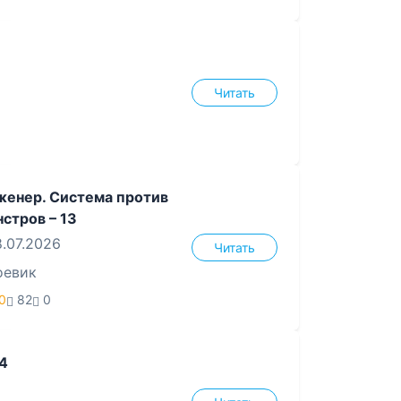
Читать
женер. Система против
стров – 13
.07.2026
Читать
оевик
0
82
0
4