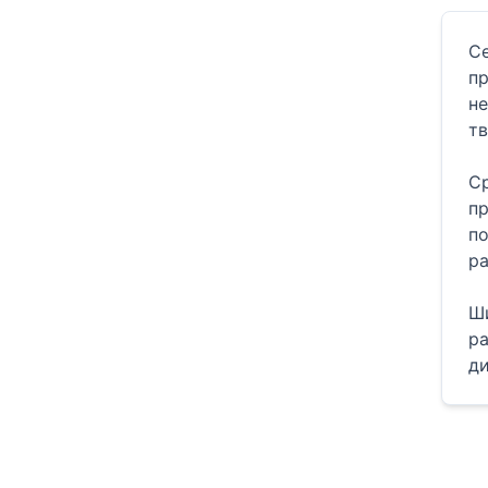
С
п
не
тв
С
пр
по
ра
Ши
ра
ди