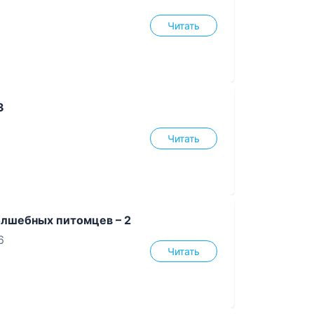
Читать
3
Читать
олшебных питомцев – 2
6
Читать