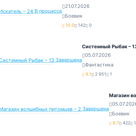
21.07.2026
В процессе
Боевик
10.0
142
0
Системный Рыбак – 1
05.07.2026
Завершена
Фантастика
9.1
2 951
1
Магазин в
05.07.202
Завершена
Боевик
9.7
422
1