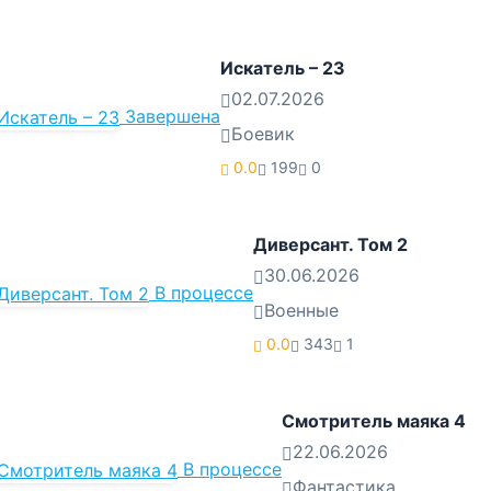
Искатель – 23
02.07.2026
Завершена
Боевик
0.0
199
0
Диверсант. Том 2
30.06.2026
В процессе
Военные
0.0
343
1
Смотритель маяка 4
22.06.2026
В процессе
Фантастика