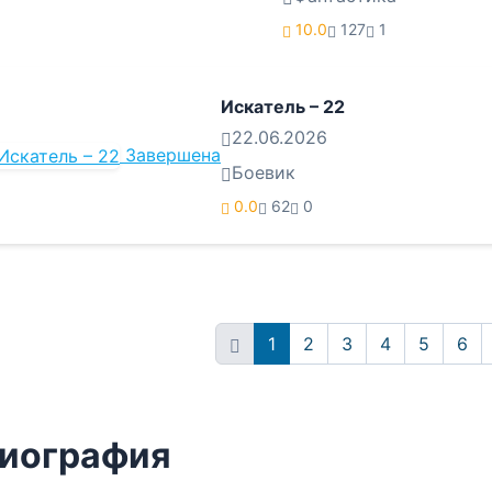
10.0
127
1
Искатель – 22
22.06.2026
Завершена
Боевик
0.0
62
0
1
2
3
4
5
6
иография