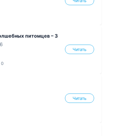
Читать
олшебных питомцев – 3
26
Читать
0
Читать