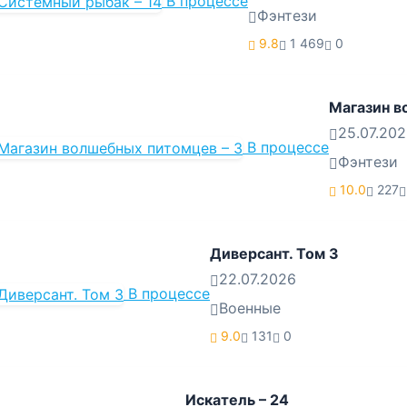
В процессе
Фэнтези
9.8
1 469
0
Магазин в
25.07.20
В процессе
Фэнтези
10.0
227
Диверсант. Том 3
22.07.2026
В процессе
Военные
9.0
131
0
Искатель – 24