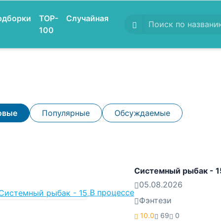
одборки
TOP-
Случайная
100
овые
Популярные
Обсуждаемые
Системный рыбак - 1
05.08.2026
В процессе
Фэнтези
10.0
69
0