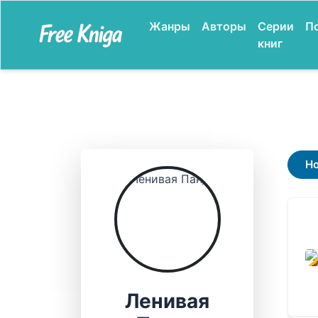
Жанры
Авторы
Серии
П
книг
Н
В ПР
Ленивая