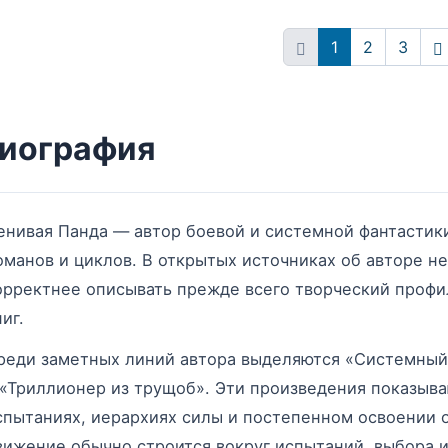
1
2
3
В
иография
енивая Панда — автор боевой и системной фантастик
оманов и циклов. В открытых источниках об авторе н
орректнее описывать прежде всего творческий профи
иг.
реди заметных линий автора выделяются «Системный 
 «Триллионер из трущоб». Эти произведения показыва
спытаниях, иерархиях силы и постепенном освоении 
вижение обычно строится вокруг испытаний, выбора и