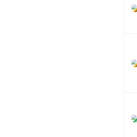
В ПР
В ПР
ЗАВ