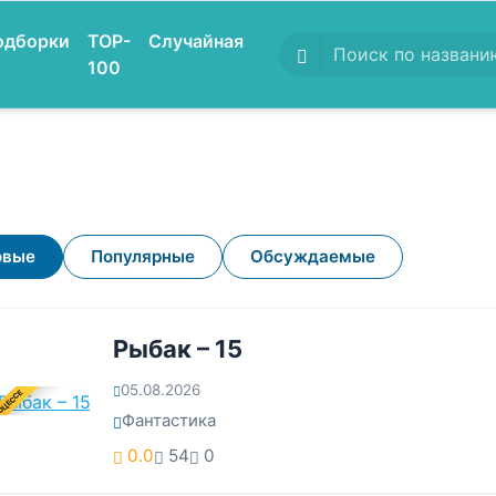
одборки
TOP-
Случайная
100
овые
Популярные
Обсуждаемые
Рыбак – 15
05.08.2026
ОЦЕССЕ
Фантастика
0.0
54
0