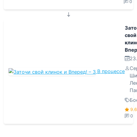
0
Зато
свой
клин
Впер
23.
Се
В процессе
Ши
Ле
Па
Бо
9.6
0