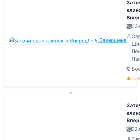
Зато
клин
Впере
03.
Се
Завершена
Ши
Ле
Па
Бо
5.3
Зато
клин
Впере
22.
Се