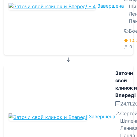
Завершена
Ши
Ле
Па
Бо
10.
0
Заточи
свой
клинок и
Вперед!
24.11.
Серге
Завершена
Шилен
Ленив
Панда