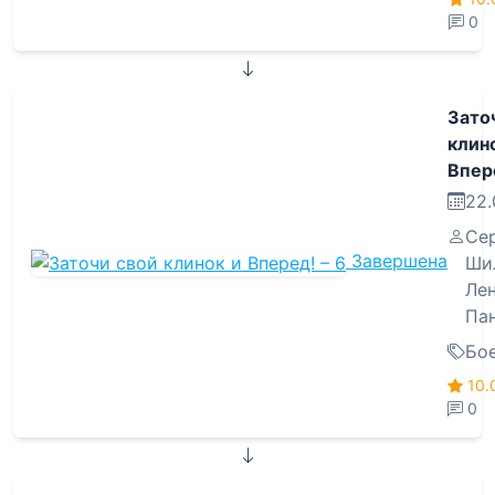
0
Зато
клин
Впере
22.
Се
Завершена
Ши
Ле
Па
Бо
10.
0