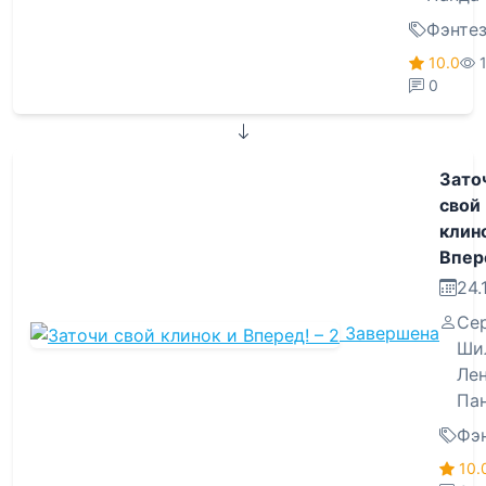
Фэнте
10.0
0
Зато
свой
клин
Впере
24.
Се
Завершена
Ши
Ле
Па
Фэ
10.