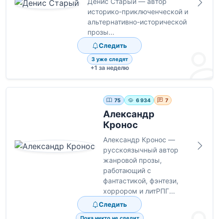
Денис Старый — автор
историко-приключенческой и
альтернативно-исторической
прозы...
Следить
3 уже следят
+1 за неделю
75
6 934
7
Александр
Кронос
Александр Кронос —
русскоязычный автор
жанровой прозы,
работающий с
фантастикой, фэнтези,
хоррором и литРПГ...
Следить
Пока никто не следит