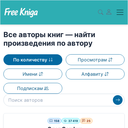
Все авторы книг — найти
произведения по автору
По количеству
Просмотрам
Имени
Алфавиту
Подпискам
158
37 419
25