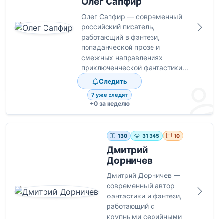
Олег Сапфир
Олег Сапфир — современный
российский писатель,
работающий в фэнтези,
попаданческой прозе и
смежных направлениях
приключенческой фантастики...
Следить
7 уже следят
+0 за неделю
130
31 345
10
Дмитрий
Дорничев
Дмитрий Дорничев —
современный автор
фантастики и фэнтези,
работающий с
крупными серийными