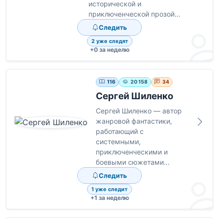
исторической и
приключенческой прозой...
Следить
2 уже следят
+0 за неделю
116
20 158
34
Сергей Шиленко
Сергей Шиленко — автор
жанровой фантастики,
работающий с
системными,
приключенческими и
боевыми сюжетами...
Следить
1 уже следит
+1 за неделю