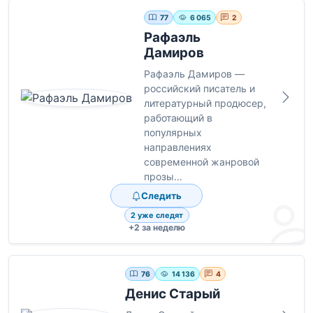
77
6 065
2
Рафаэль
Дамиров
Рафаэль Дамиров —
российский писатель и
литературный продюсер,
работающий в
популярных
направлениях
современной жанровой
прозы...
Следить
2 уже следят
+2 за неделю
76
14 136
4
Денис Старый