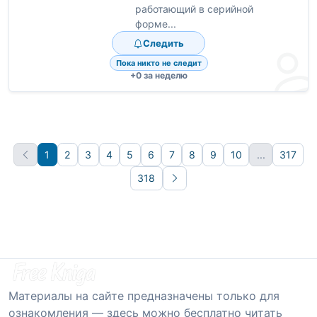
работающий в серийной
форме...
Следить
Пока никто не следит
+0 за неделю
1
2
3
4
5
6
7
8
9
10
...
317
318
Вперёд
Материалы на сайте предназначены только для
ознакомления — здесь можно бесплатно читать