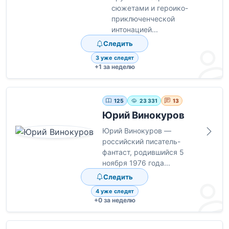
сюжетами и героико-
приключенческой
интонацией...
Следить
3 уже следят
+1 за неделю
125
23 331
13
Юрий Винокуров
Юрий Винокуров —
российский писатель-
фантаст, родившийся 5
ноября 1976 года...
Следить
4 уже следят
+0 за неделю