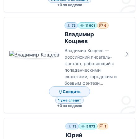
+0 за неделю
73
11 901
6
Владимир
Кощеев
Владимир Кощеев —
российский писатель-
фантаст, работающий с
попаданческими
сюжетами, городским и
боевым фэнтези...
Следить
1 уже следит
+0 за неделю
73
5 873
1
Юрий