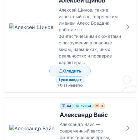
Алексей Щинов
Алексей Щинов, также
известный под творческим
именем Алекс Бредвик,
работает с
фантастическими сюжетами
о погружении в опасные
миры, наемниках, иных
реальностях и проверке
характера...
Следить
1 уже следит
+0 за неделю
64
12 674
0
Александр Вайс
Александр Вайс —
современный автор
фантастической прозы,