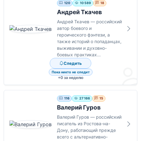
120
10 589
18
Андрей Ткачев
Андрей Ткачев — российский
автор боевого и
героического фэнтези, а
также историй о попаданцах,
выживании и духовно-
боевых практиках...
Следить
Пока никто не следит
+0 за неделю
116
27 166
15
Валерий Гуров
Валерий Гуров — российский
писатель из Ростова-на-
Дону, работающий прежде
всего с альтернативно-