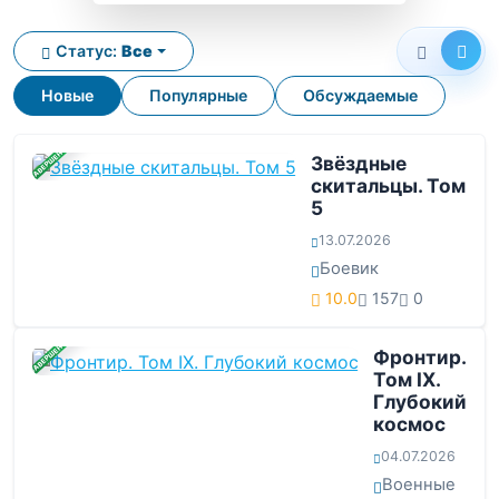
Статус:
Все
Новые
Популярные
Обсуждаемые
ЗАВЕРШЕНА
Звёздные
скитальцы. Том
5
13.07.2026
Боевик
10.0
157
0
ЗАВЕРШЕНА
Фронтир.
Том IX.
Глубокий
космос
04.07.2026
Военные