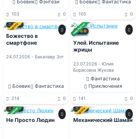
Боевик
Фэнтези
Боевик
Фантастика
103
0
105
0
10.0
В ПРОЦЕССЕ
ЗАВЕРШЕНА
0.0
Божество в
смартфоне
Улей. Испытание
жрицы
24.07.2026 -
Бакалавр Зот
23.07.2026 -
Юлия
Борисовна Жукова
Фантастика
Боевик
Фантастика
Приключения
214
0
141
0
10.0
0.0
В ПРОЦЕССЕ
ЗАВЕРШЕНА
Не Просто Людин
Механический Шаман