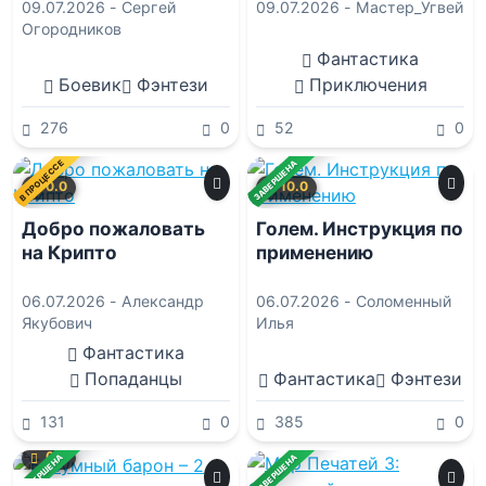
09.07.2026 -
Сергей
09.07.2026 -
Мастер_Угвей
Огородников
Фантастика
Боевик
Фэнтези
Приключения
276
0
52
0
В ПРОЦЕССЕ
ЗАВЕРШЕНА
0.0
10.0
Добро пожаловать
Голем. Инструкция по
на Крипто
применению
06.07.2026 -
Александр
06.07.2026 -
Соломенный
Якубович
Илья
Фантастика
Попаданцы
Фантастика
Фэнтези
131
0
385
0
0.0
ЗАВЕРШЕНА
ЗАВЕРШЕНА