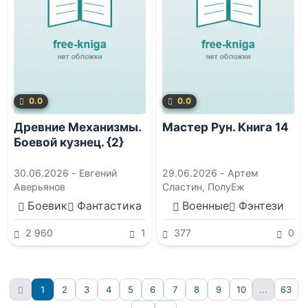
0.0
0.0
Древние Механизмы.
Мастер Рун. Книга 14
Боевой кузнец. {2}
30.06.2026 -
Евгений
29.06.2026 -
Артем
Аверьянов
Сластин
,
ПолуЕж
Боевик
Фантастика
Военные
Фэнтези
2 960
1
377
0
1
2
3
4
5
6
7
8
9
10
...
63