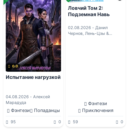
Ловчий Том 2:
Подземная Навь
02.08.2026 -
Данил
Чернов
,
Лень-Цзы &
Безмолвный Наблюдатель
0.0
Испытание нагрузкой
04.08.2026 -
Алексей
Марадуда
Фэнтези
Фэнтези
Попаданцы
Приключения
95
0
59
0