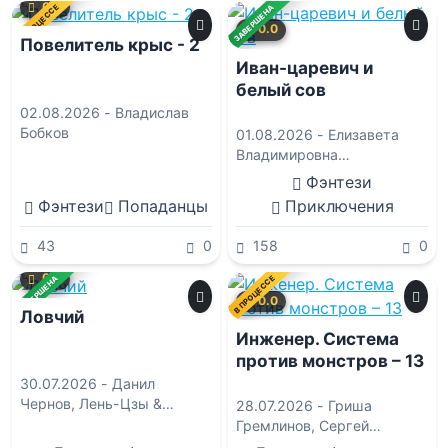
0.0
В ПРОЦЕССЕ
ЗАВЕРШЕНА
0.0
Повелитель крыс - 2
Иван-царевич и
белый сов
02.08.2026 -
Владислав
Бобков
01.08.2026 -
Елизавета
Владимировна
Соболянская
Фэнтези
Фэнтези
Попаданцы
Приключения
43
0
158
0
0.0
В ПРОЦЕССЕ
ЗАВЕРШЕНА
0.0
Ловчий
Инженер. Система
против монстров – 13
30.07.2026 -
Данил
Чернов
,
Лень-Цзы &
28.07.2026 -
Гриша
Безмолвный Наблюдатель
Гремлинов
,
Сергей
Шиленко