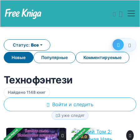
Статус:
Все
Новые
Популярные
Комментируемые
Технофэнтези
Найдено 1148 книг
Войти и следить
3 уже следят
ЗАВЕРШЕНА
ЗАВЕРШЕНА
0.0