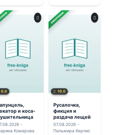
РШЕНА
ЗАВЕРШЕНА
0.0
10.0
апунцель,
Русалочка,
екатор и коса-
фикция и
ушительница
раздача лещей
7.08.2026 -
07.08.2026 -
арина Комарова
Пальмира Керлис