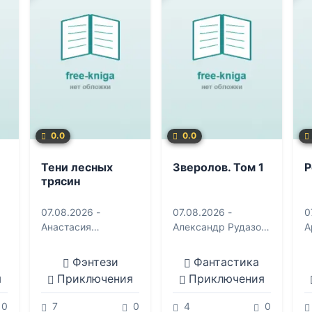
0.0
0.0
Тени лесных
Зверолов. Том 1
Р
трясин
07.08.2026 -
07.08.2026 -
0
Анастасия
Александр Рудазов
,
А
Курлянчикова
Ксения Рудазова
Фэнтези
Фантастика
я
Приключения
Приключения
0
7
0
4
0