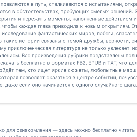
тправляются в путь, сталкиваются с испытаниями, отк
аются в обстоятельствах, требующих смелых решений. 
ткрытия и пережить моменты, наполненные действием 
, чтобы каждая глава приводила к новым открытиям. Э
 исследование фантастических миров, побеги, спасате
о такие истории связаны с темой дружбы, верности, с
му приключенческая литература не только увлекает, но
долением. Все произведения рубрики представлены по
качать бесплатно в форматах FB2, EPUB и TXT, что де
дойдёт тем, кто ищет яркие сюжеты, любопытные марш
которая позволяет оказаться в центре событий, почувс
 даже если оно начинается с одного случайного шага.
ко для ознакомления — здесь можно бесплатно читать 