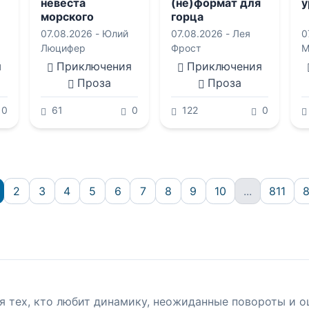
невеста
(не)формат для
у
морского
горца
дракона.Хозяйка
07.08.2026 -
Юлий
07.08.2026 -
Лея
0
Штормового
Люцифер
Фрост
М
приюта
я
Приключения
Приключения
Проза
Проза
0
61
0
122
0
2
3
4
5
6
7
8
9
10
...
811
я тех, кто любит динамику, неожиданные повороты и 