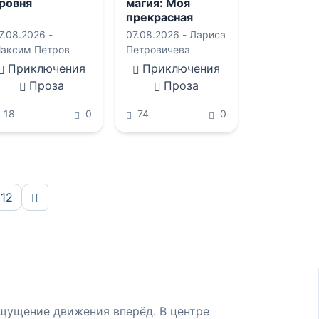
ровня
магия: Моя
прекрасная
повариха. Самый
7.08.2026 -
07.08.2026 -
Лариса
вкусный пирог в
аксим Петров
Петровичева
мире. Черничная
Приключения
Приключения
ведьма, или Все
Проза
Проза
о десертах и
любви
18
0
74
0
812
Вперёд
ощущение движения вперёд. В центре