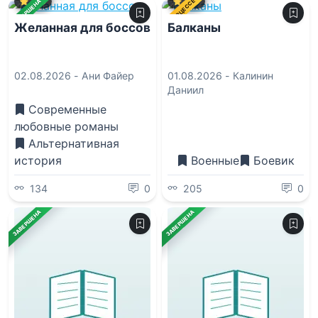
1.0
7.0
В ПРОЦЕССЕ
ЗАВЕРШЕНА
Желанная для боссов
Балканы
02.08.2026 -
Ани Файер
01.08.2026 -
Калинин
Даниил
Современные
любовные романы
Альтернативная
история
Военные
Боевик
134
0
205
0
ЗАВЕРШЕНА
ЗАВЕРШЕНА