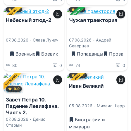
2.0
0.0
В ПРОЦЕССЕ
ЗАВЕРШЕНА
Небесный этюд-2
Чужая траектория
07.08.2026 -
Слава Лунич
07.08.2026 -
Андрей
Северцев
Военные
Боевик
Попаданцы
Проза
80
0
74
0
10.0
В ПРОЦЕССЕ
В ПРОЦЕССЕ
Иван Великий
9.0
Завет Петра 10.
Падение Левиафана.
05.08.2026 -
Михаил Шерр
Часть 2.
Биографии и
07.08.2026 -
Денис
Старый
мемуары