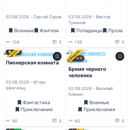
03.08.2026 -
Сергей Садов
03.08.2026 -
Виктор
Туманов
Военные
Фэнтези
Попаданцы
Проза
134
0
139
0
0.0
В ПРОЦЕССЕ
В ПРОЦЕССЕ
0.0
Пионерская комната
Бремя черного
человека
02.08.2026 -
Игорь
Шенгальц
02.08.2026 -
Василий
Кленин
Фантастика
Военные
Приключения
Приключения
90
0
60
0