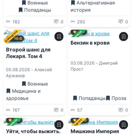
Военные
Альтернативная
Попаданцы
история
182
0
292
0
0.0
В ПРОЦЕССЕ
ЗАВЕРШЕНА
10.0
Бензин в крови
Второй шанс для
Лекаря. Том 4
03.08.2026 -
Дмитрий
Прост
05.08.2026 -
Алексей
Аржанов
Военные
Медицина и
здоровье
Попаданцы
Проза
167
0
57
0
0.0
10.0
В ПРОЦЕССЕ
ЗАВЕРШЕНА
Уйти, чтобы выжить.
Мишкина Империя