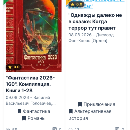
0.0
"Однажды далеко не
в сказке: Когда
террор тут правит
бал"
08.08.2026 -
Дискорд
Фон-Кхеос [Орден]
0.0
"Фантастика 2026-
160". Компиляция.
Книги 1-28
09.08.2026 -
Василий
Васильевич Головачев
,
Приключения
Василиса Мельницкая
,
Фантастика
Альтернативная
Вахтанг Глурджидзе
,
Романы
история
Лисса Мун
,
Ольга
Владимировна Которова
59
0
13
0