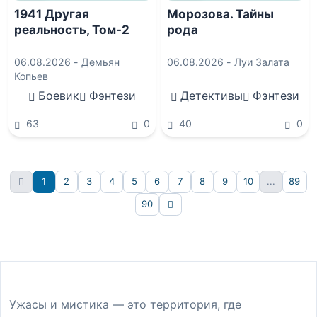
1941 Другая
Морозова. Тайны
реальность, Том-2
рода
06.08.2026 -
Демьян
06.08.2026 -
Луи Залата
Копьев
Боевик
Фэнтези
Детективы
Фэнтези
63
0
40
0
1
2
3
4
5
6
7
8
9
10
...
89
90
Вперёд
Ужасы и мистика — это территория, где