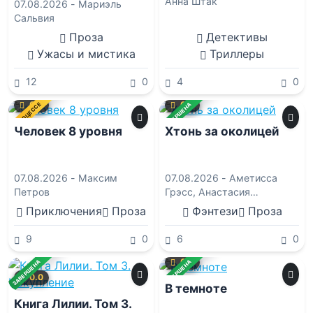
Анна Штак
07.08.2026 -
Мариэль
Сальвия
Проза
Детективы
Ужасы и мистика
Триллеры
12
0
4
0
0.0
0.0
В ПРОЦЕССЕ
ЗАВЕРШЕНА
Человек 8 уровня
Хтонь за околицей
07.08.2026 -
Максим
07.08.2026 -
Аметисса
Петров
Грэсс
,
Анастасия
Черткова
,
Дарья Соловей
,
Приключения
Проза
Фэнтези
Проза
Екатерина Доу
,
Иван
Саввич Никитин
9
0
6
0
0.0
ЗАВЕРШЕНА
ЗАВЕРШЕНА
0.0
В темноте
Книга Лилии. Том 3.