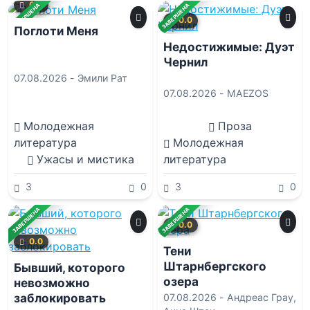
0.0
ЗАВЕРШЕНА
ЗАВЕРШЕНА
0.0
Поглоти Меня
Недостижимые: Дуэт
Чернил
07.08.2026 -
Эмили Рат
07.08.2026 -
MAEZOS
Молодежная
Проза
литература
Молодежная
Ужасы и мистика
литература
3
0
3
0
ЗАВЕРШЕНА
ЗАВЕРШЕНА
0.0
0.0
Тени
Штарнбергского
Бывший, которого
озера
невозможно
заблокировать
07.08.2026 -
Андреас Грау
,