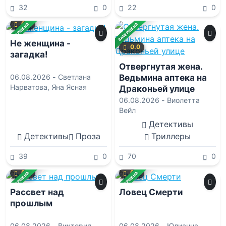
32
0
22
0
0.0
ЗАВЕРШЕНА
ЗАВЕРШЕНА
Не женщина -
0.0
загадка!
Отвергнутая жена.
Ведьмина аптека на
06.08.2026 -
Светлана
Нарватова
,
Яна Ясная
Драконьей улице
06.08.2026 -
Виолетта
Вейл
Детективы
Детективы
Проза
Триллеры
39
0
70
0
0.0
0.0
ЗАВЕРШЕНА
ЗАВЕРШЕНА
Рассвет над
Ловец Смерти
прошлым
06.08.2026 -
Виктория
06.08.2026 -
Юлианна