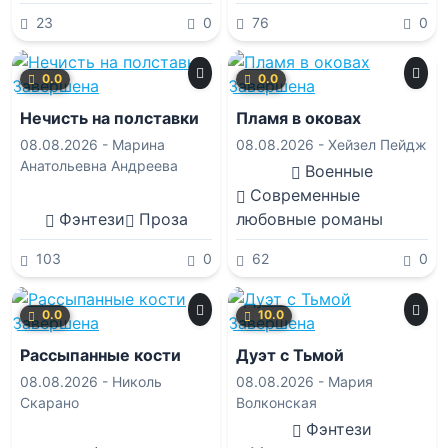
23
0
76
0
0.0
0.0
Завершена
Завершена
Нечисть на полставки
Пламя в оковах
08.08.2026 -
Марина
08.08.2026 -
Хейзел Пейдж
Анатольевна Андреева
Военные
Современные
Фэнтези
Проза
любовные романы
103
0
62
0
0.0
10.0
Завершена
Завершена
Рассыпанные кости
Дуэт с Тьмой
08.08.2026 -
Николь
08.08.2026 -
Мария
Скарано
Волконская
Фэнтези