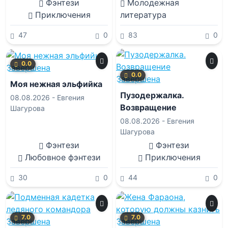
Фэнтези
Молодежная
Приключения
литература
47
0
83
0
0.0
Завершена
0.0
Завершена
Моя нежная эльфийка
Пузодержалка.
08.08.2026 -
Евгения
Возвращение
Шагурова
08.08.2026 -
Евгения
Шагурова
Фэнтези
Фэнтези
Любовное фэнтези
Приключения
30
0
44
0
7.0
7.0
Завершена
Завершена