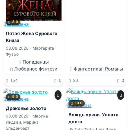
8.0
Завершена
Пятая Жена Сурового
Князя
08.08.2026 -
Маргарита
Фуаро
Попаданцы
Любовное фэнтези
Фантастика
Романы
154
0
20
0
9.0
Завершена
10.0
Завершена
Драконье золото
Вождь орков. Уплата
08.08.2026 -
Марина
долга
Индиви
,
Марина
Эльденберт
08.08.2026 -
Тина Шеху