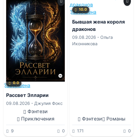
10.0
Завершена
Бывшая жена короля
драконов
09.08.2026 -
Ольга
Иконникова
0.0
Завершена
Рассвет Элларии
09.08.2026 -
Джулия Фокс
Фэнтези
Приключения
Фэнтези
Романы
9
0
171
0