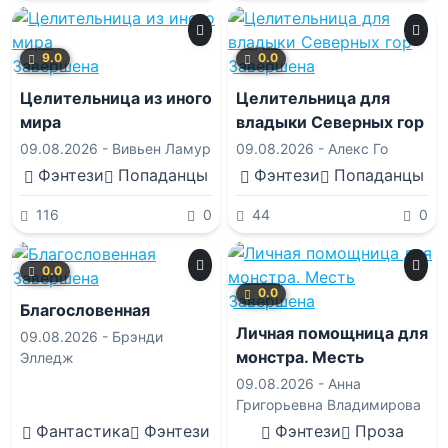
9.0
0.0
Завершена
Завершена
Целительница из иного
Целительница для
мира
владыки Северных гор
09.08.2026 -
Вивьен Ламур
09.08.2026 -
Алекс Го
Фэнтези
Попаданцы
Фэнтези
Попаданцы
116
0
44
0
0.0
Завершена
0.0
Завершена
Благословенная
Личная помощница для
09.08.2026 -
Брэнди
монстра. Месть
Элледж
09.08.2026 -
Анна
Григорьевна Владимирова
Фантастика
Фэнтези
Фэнтези
Проза