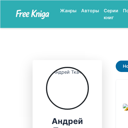
Жанры
Авторы
Серии
П
книг
Н
В ПР
Андрей