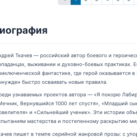
иография
ндрей Ткачев — российский автор боевого и героическ
опаданцах, выживании и духовно-боевых практиках. Ег
риключенческой фантастике, где герой оказывается в
ынужден быстро осваивать новые правила.
реди узнаваемых проектов автора — «Я покорю Лабир
Мечник, Вернувшийся 1000 лет спустя», «Младший сын
овелителя» и «Сильнейший ученик». Эти истории объ
спытаниям мастерства и постепенному раскрытию мир
качев пишет в темпе серийной жанровой прозы: с упо