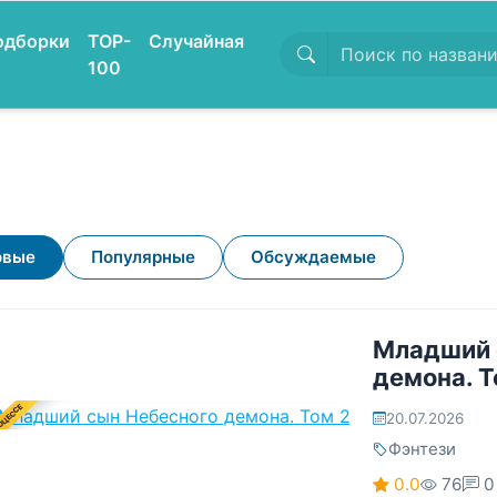
одборки
TOP-
Случайная
100
овые
Популярные
Обсуждаемые
Младший 
демона. Т
ОЦЕССЕ
20.07.2026
Фэнтези
0.0
76
0