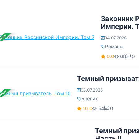
Законник 
Империи. Т
ЕРШЕНА
04.07.2026
Романы
0.0
68
0
Темный призывате
03.07.2026
ЕРШЕНА
Боевик
10.0
54
0
Темный приз
Часть II