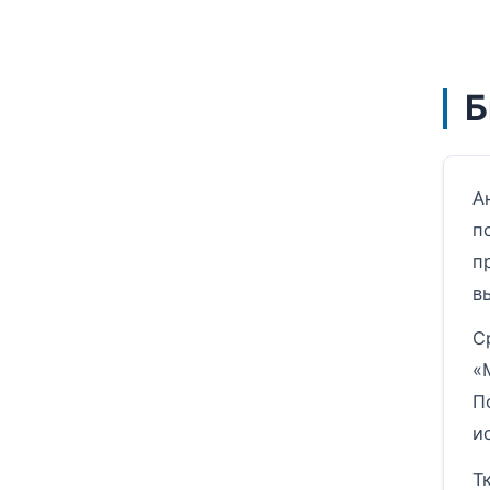
Б
А
п
п
в
С
«
П
и
Т