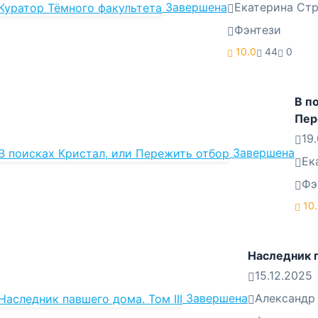
Завершена
Екатерина Ст
Фэнтези
10.0
44
0
В п
Пер
19
Завершена
Ек
Фэ
10
Наследник п
15.12.2025
Завершена
Александр