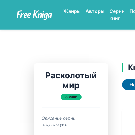
Жанры
Авторы
Серии
П
книг
К
Расколотый
мир
Н
8 книг
Описание серии
отсутствует.