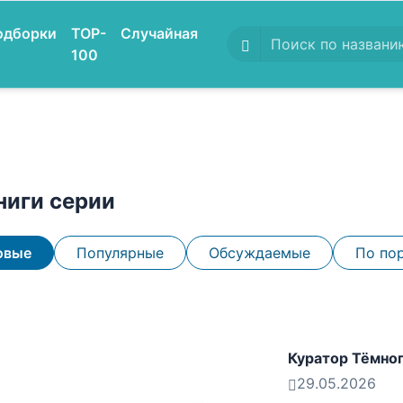
одборки
TOP-
Случайная
100
ниги серии
овые
Популярные
Обсуждаемые
По по
Куратор Тёмног
29.05.2026