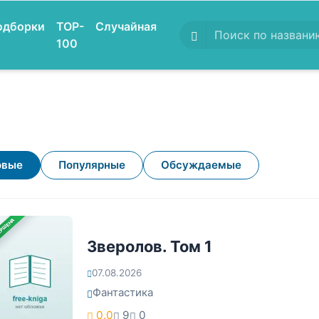
одборки
TOP-
Случайная
100
овые
Популярные
Обсуждаемые
ЕРШЕНА
Зверолов. Том 1
07.08.2026
Фантастика
0.0
9
0