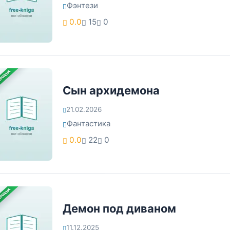
Фэнтези
0.0
15
0
ЕРШЕНА
Сын архидемона
21.02.2026
Фантастика
0.0
22
0
ЕРШЕНА
Демон под диваном
11.12.2025