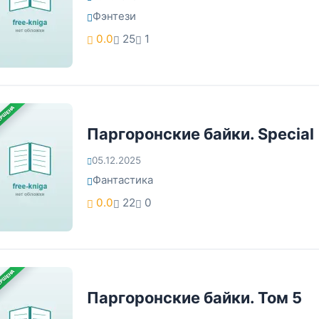
Фэнтези
0.0
25
1
ЕРШЕНА
Паргоронские байки. Special
05.12.2025
Фантастика
0.0
22
0
ЕРШЕНА
Паргоронские байки. Том 5