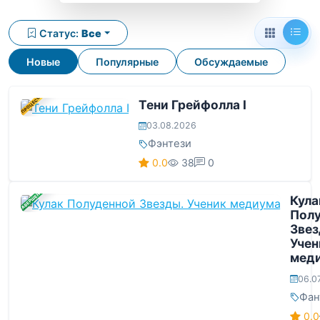
Статус:
Все
Новые
Популярные
Обсуждаемые
В ПРОЦЕССЕ
Тени Грейфолла I
03.08.2026
Фэнтези
0.0
38
0
ЗАВЕРШЕНА
Кула
Пол
Звез
Учен
мед
06.0
Фан
0.0