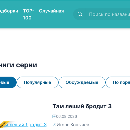
одборки
TOP-
Случайная
100
ниги серии
овые
Популярные
Обсуждаемые
По пор
Там леший бродит 3
06.08.2026
ОЦЕССЕ
Игорь Конычев