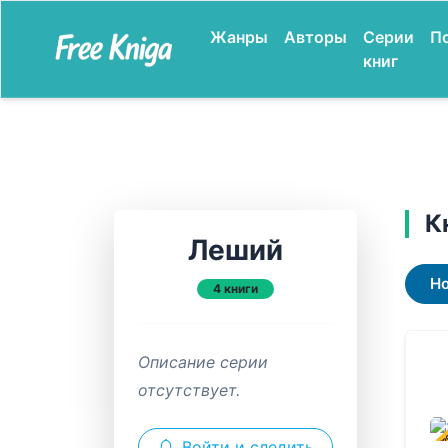
Жанры
Авторы
Серии
П
книг
К
Леший
Н
4 книги
Описание серии
отсутствует.
В ПР
Войти и следить