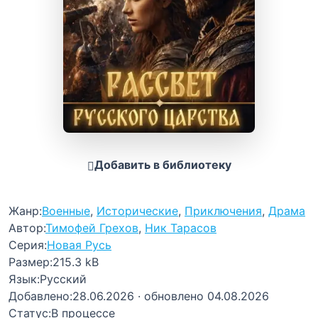
Добавить в библиотеку
Жанр:
Военные
,
Исторические
,
Приключения
,
Драма
Автор:
Тимофей Грехов
,
Ник Тарасов
Серия:
Новая Русь
Размер:
215.3 kB
Язык:
Русский
Добавлено:
28.06.2026
· обновлено 04.08.2026
Статус:
В процессе