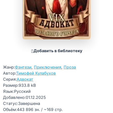
Добавить в библиотеку
Жанр:
Фэнтези
,
Приключения
,
Проза
Автор:
Тимофей Кулабухов
Серия:
Адвокат
Размер:
933.8 kB
Язык:
Русский
Добавлено:
01.12.2025
Статус:
Завершена
Объём:
443 896 зн. / ~169 стр.