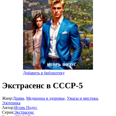
Добавить в библиотеку
Экстрасенс в СССР-5
Жанр:
Драма
,
Медицина и здоровье
,
Ужасы и мистика
,
Эзотерика
Автор:
Игорь Подус
Серия:
Экстрасенс