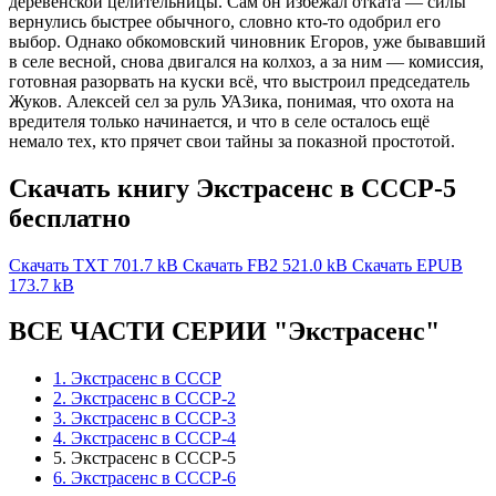
деревенской целительницы. Сам он избежал отката — силы
вернулись быстрее обычного, словно кто-то одобрил его
выбор. Однако обкомовский чиновник Егоров, уже бывавший
в селе весной, снова двигался на колхоз, а за ним — комиссия,
готовная разорвать на куски всё, что выстроил председатель
Жуков. Алексей сел за руль УАЗика, понимая, что охота на
вредителя только начинается, и что в селе осталось ещё
немало тех, кто прячет свои тайны за показной простотой.
Скачать книгу Экстрасенс в СССР-5
бесплатно
Скачать TXT
701.7 kB
Скачать FB2
521.0 kB
Скачать EPUB
173.7 kB
ВСЕ ЧАСТИ СЕРИИ "Экстрасенс"
1. Экстрасенс в СССР
2. Экстрасенс в СССР-2
3. Экстрасенс в СССР-3
4. Экстрасенс в СССР-4
5. Экстрасенс в СССР-5
6. Экстрасенс в СССР-6