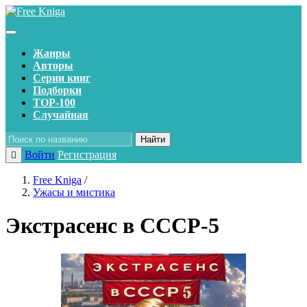
Жанры
Авторы
Серии книг
Подборки
TOP-100
Случайная
Найти
Войти
Регистрация
Free Kniga
/
Ужасы и мистика
Экстрасенс в СССР-5