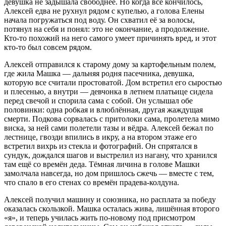
девушка не задышала свободнее. Но когда всё кончилось,
Алексей едва не рухнул рядом с купелью, а голова Елены
начала погружаться под воду. Он схватил её за волосы,
потянул на себя и понял: это не окончание, а продолжение.
Кто-то похожий на него самого умеет причинять вред, и этот
кто-то был совсем рядом.
Алексей отправился к старому дому за картофельным полем,
где жила Машка — дальняя родня пасечника, девушка,
которую все считали простоватой. Дом встретил его сыростью
и плесенью, а внутри — девчонка в летнем платьице сидела
перед свечой и спорила сама с собой. Он услышал обе
половинки: одна робкая и влюблённая, другая жаждущая
смерти. Подкова сорвалась с притолоки сама, пролетела мимо
виска, за ней сами полетели тазы и вёдра. Алексей бежал по
лестнице, гвозди впились в икру, а на втором этаже его
встретил вихрь из стекла и фотографий. Он спрятался в
сундук, дождался шагов и выстрелил из нагану, что хранился
там ещё со времён деда. Тёмная личина в голове Машки
замолчала навсегда, но дом пришлось сжечь — вместе с тем,
что спало в его стенах со времён прадева-колдуна.
Алексей получил машину и союзника, но расплата за победу
оказалась скользкой. Машка осталась жива, лишённая второго
«я», и теперь училась жить по-новому под присмотром