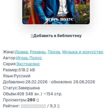
Добавить в библиотеку
Жанр:
Драма
,
Романы
,
Проза
,
Музыка и искусство
Автор:
Игорь Подус
Серия:
Экстрасенс
Размер:
518.2 kB
Язык:
Русский
Добавлено:
28.02.2026
· обновлено 28.06.2026
Статус:
Завершена
Объём:
408 548 зн. / ~154 стр.
Просмотры:
280
Рейтинг:
/
9,3