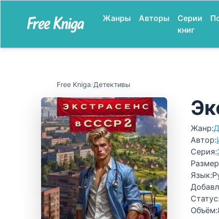
Жанры
Авторы
Серии
П
книг
Free Kniga
/
Детективы
Эк
Жанр:
Д
Автор:
Серия:
Размер
Язык:
Р
Добавл
Статус
Объём: