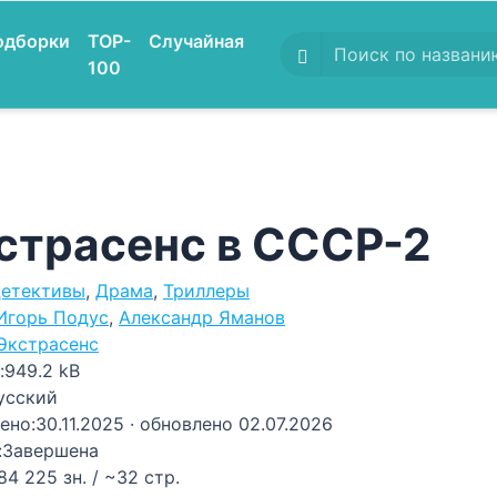
одборки
TOP-
Случайная
100
страсенс в СССР-2
етективы
,
Драма
,
Триллеры
Игорь Подус
,
Александр Яманов
Экстрасенс
:
949.2 kB
усский
ено:
30.11.2025
· обновлено 02.07.2026
:
Завершена
84 225 зн. / ~32 стр.