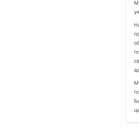
М
у
Н
п
о
п
с
а
М
п
Б
ц