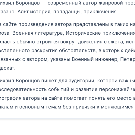
ихаил Воронцов — современный автор жанровой проз
казано: Альт.история, попаданцы, приключения.
а сайте произведения автора представлены в таких н
роза, Военная литература, Исторические приключени
бласть обычно строится вокруг движения сюжета, исп
остепенного раскрытия обстоятельств, в которых дей
вязанных с автором, указаны Военный инженер, Петер
двокат.
ихаил Воронцов пишет для аудитории, которой важны
оследовательность событий и развитие персонажей ч
иография автора на сайте помогает понять его место в
иклам и основным темам без привязки к меняющимся