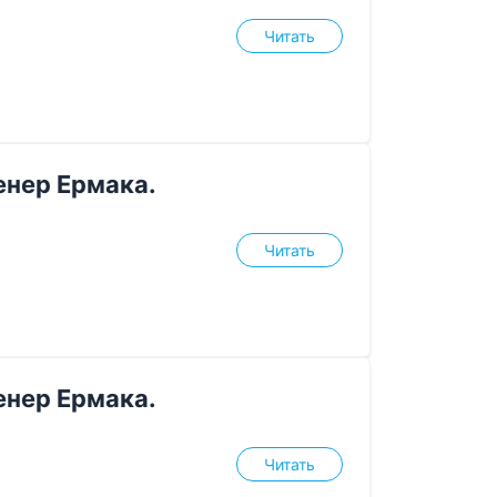
Читать
нер Ермака.
Читать
нер Ермака.
Читать