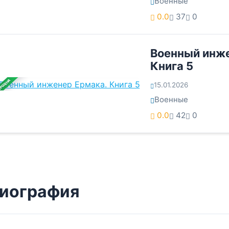
Военные
0.0
37
0
Военный инже
Книга 5
ЕРШЕНА
15.01.2026
Военные
0.0
42
0
иография