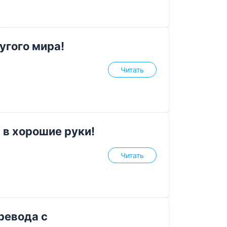
угого мира!
Читать
 в хорошие руки!
Читать
ревода с