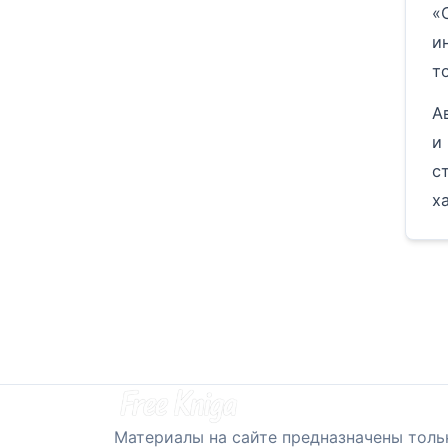
«
и
т
А
и
с
х
Материалы на сайте предназначены толь