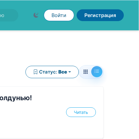
Войти
Регистрация
Статус:
Все
колдунью!
Читать