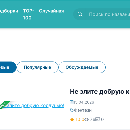
одборки
TOP-
Случайная
100
овые
Популярные
Обсуждаемые
Не злите добрую 
15.04.2026
ЕРШЕНА
Фэнтези
10.0
76
0