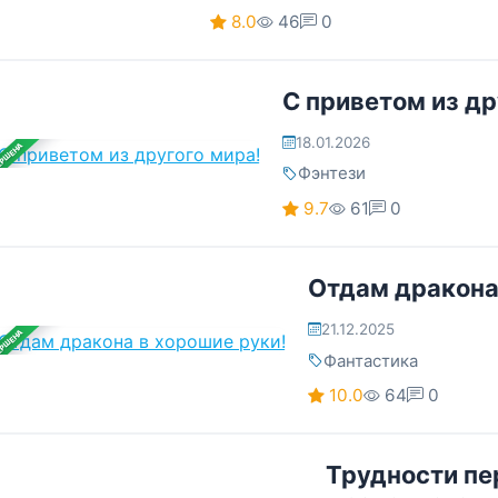
8.0
46
0
С приветом из др
18.01.2026
ЕРШЕНА
Фэнтези
9.7
61
0
Отдам дракона
21.12.2025
ЕРШЕНА
Фантастика
10.0
64
0
Трудности пе