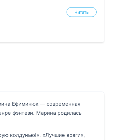
Читать
арина Ефиминюк — современная
анре фэнтези. Марина родилась
ую колдунью!», «Лучшие враги»,