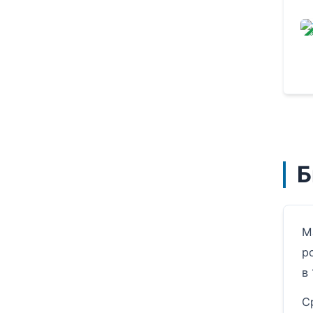
ЗАВ
Б
М
р
в
С