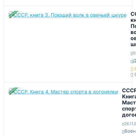
ЗАВЕРШЕНА
С
кн
П
в
о
ш
0
Д
ЗАВЕРШЕНА
СССР
Книга
Маст
спор
дого
26.11.
Воен