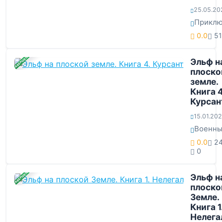
25.05.20
Приклю
0.0
51
ЗАВЕРШЕНА
Эльф н
плоско
земле.
Книга 4
Курсан
15.01.20
Военн
0.0
2
0
ЗАВЕРШЕНА
Эльф н
плоско
Земле.
Книга 1
Нелега