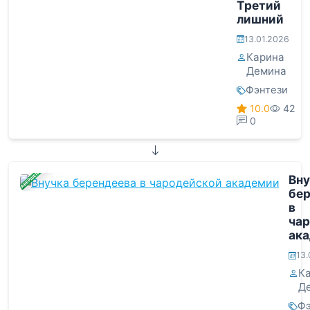
Третий
лишний
13.01.2026
Карина
Демина
Фэнтези
10.0
42
0
ЗАВЕРШЕНА
Вну
бер
в
ча
ак
13.
К
Д
Фэ