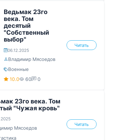
Ведьмак 23го
века. Том
десятый
"Собственный
выбор"
Читать
06.12.2025
Владимир Мясоедов
Военные
10.0
60
0
мак 23го века. Том
тый "Чужая кровь"
.2025
Читать
димир Мясоедов
тастика