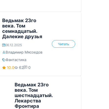
Ведьмак 23го
века. Том
семнадцатый.
Далекие друзья
Читать
06.12.2025
Владимир Мясоедов
Фантастика
10.0
62
0
Ведьмак 23го
века. Том
шестнадцатый.
Лекарства
Фронтира