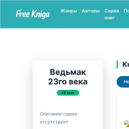
Жанры
Авторы
Серии
П
книг
К
Ведьмак
23го века
Н
28 книг
Описание серии
отсутствует.
В ПР