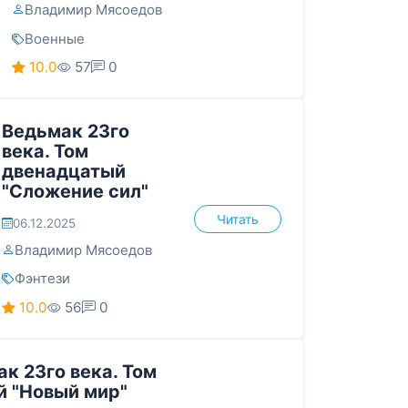
Владимир Мясоедов
Военные
10.0
57
0
Ведьмак 23го
века. Том
двенадцатый
"Сложение сил"
Читать
06.12.2025
Владимир Мясоедов
Фэнтези
10.0
56
0
к 23го века. Том
й "Новый мир"