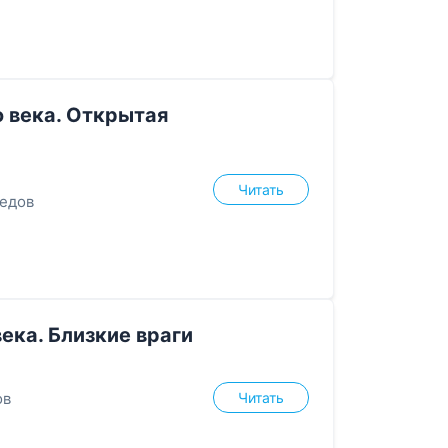
 века. Открытая
Читать
едов
ека. Близкие враги
Читать
ов