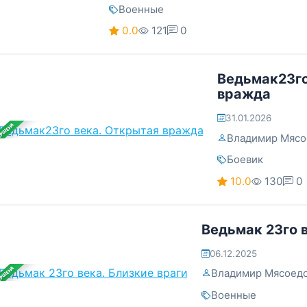
Военные
0.0
121
0
Ведьмак23го
вражда
31.01.2026
ЕРШЕНА
Владимир Мясо
Боевик
10.0
130
0
Ведьмак 23го в
06.12.2025
ЕРШЕНА
Владимир Мясоед
Военные