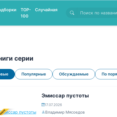
одборки
TOP-
Случайная
100
ниги серии
овые
Популярные
Обсуждаемые
По пор
Эмиссар пустоты
17.07.2026
ОЦЕССЕ
Владимир Мясоедов