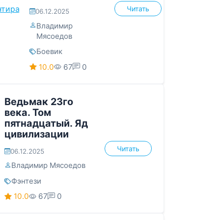
Читать
06.12.2025
Владимир
Мясоедов
Боевик
10.0
67
0
Ведьмак 23го
века. Том
пятнадцатый. Яд
цивилизации
Читать
06.12.2025
Владимир Мясоедов
Фэнтези
10.0
67
0