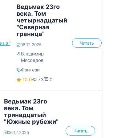
Ведьмак 23го
века. Том
четырнадцатый
"Северная
граница"
Читать
06.12.2025
Владимир
Мясоедов
Фэнтези
10.0
73
0
Ведьмак 23го
века. Том
тринадцатый
"Южные рубежи"
Читать
06.12.2025