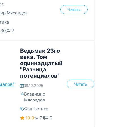
25
Читать
ир Мясоедов
тика
130
2
Ведьмак 23го
века. Том
одиннадцатый
"Разница
потенциалов"
Читать
06.12.2025
Владимир
Мясоедов
Фантастика
10.0
71
0