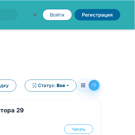
Войти
Регистрация
ядку
Статус:
Все
тора 29
Читать