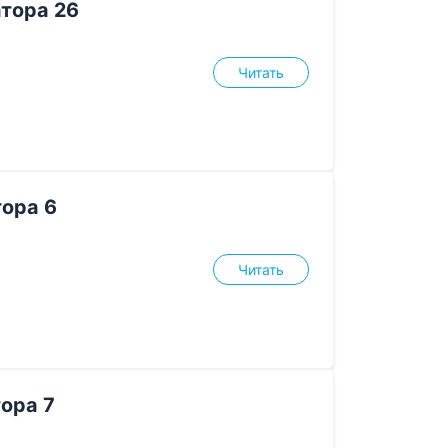
тора 26
Читать
ора 6
Читать
ора 7