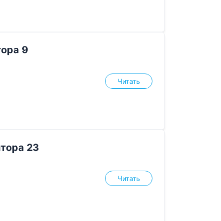
ора 9
Читать
тора 23
Читать