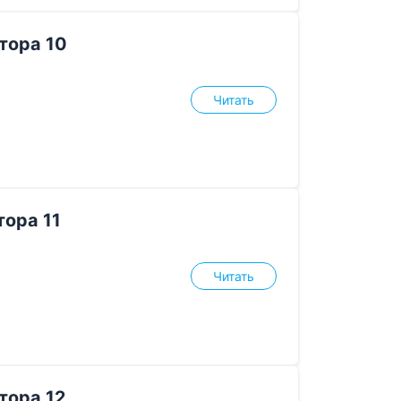
тора 10
Читать
ора 11
Читать
тора 12