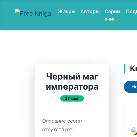
Жанры
Авторы
Серии
Под
книг
К
Черный маг
императора
Н
27 книг
Описание серии
отсутствует.
В ПР