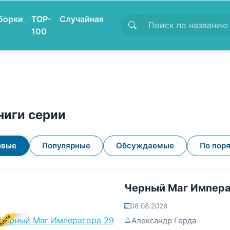
борки
TOP-
Случайная
100
ниги серии
овые
Популярные
Обсуждаемые
По пор
Черный Маг Импера
08.08.2026
ОЦЕССЕ
Александр Герда