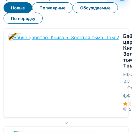
Новые
Популярные
Обсуждаемые
По порядку
В ПРОЦЕССЕ
Ба
цар
Кни
Зо
тьм
Том
17
И
О
Ф
0
5