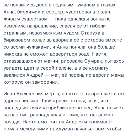
не появились двое с ледяным туманом в глазах.
Анна, биохимик и серфер, чувствовала океан
живым существом — пока однажды волна не
изменила направление, спасая её от гибели
странным, невозможным чудом. Старуха в
бирюзовом колье выдворила её с острова вместе
со всеми чужаками, и Анна поняла: она больше
никогда не сможет довериться воде. Настя,
отказавшаяся от магии, рисовала Сумрак, пытаясь
увидеть цвет в серой пелене, а в её комнату
ввалился Андрей — маг, её парень по версии мамы,
которую он заморочил.
Иван Алексеевич мёртв, но кто-то отправляет с его
адреса письма. Тави красит стены, зная, что
последняя хижина приближает конец. Анна плывёт
на пароме, равнодушная к тому, что оставляет
позади. Настя смотрит на Андрея и понимает:
роман между ними придуман начальством, чтобы