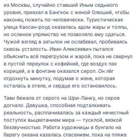
из Москвы, случайно ставший Иным седьмого
уровня, приехал в Бангкок с женой Олюшей, чтобы
наконец пожить по-человечески. Туристическая
улица Каосан-роуд оказалась адом жары и толпы,
но ослиное упрямство не позволяло ему сдаться.
Чужой взгляд в затылок не ослабевал, пробиваясь
сквозь усталость. Иван Алексеевич пытался
объяснить всё перегрузом и жарой, пока не свернул
в пустой переулок с кофейней, где воздух пах
корицей, а в фонтане оказался сироп. Он лёг
отдохнуть минутку, подумав о жене, которая
осталась в отеле, и сердце его остановилось.
Тави бежала от серого на Шри-Ланку, но серое
догнало. Девушка, способная подталкивать
реальность, расплачивалась за каждый нечестный
поступок выцветанием мира — тусклой, вязкой
беззвучностью. Работа художницы в бунгало на
берегу океана казалась спасением, пока на пляже