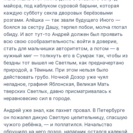
майора, под каблуком суровой барыни, которая
каждую субботу секла дворовых берёзовыми
розгами. Алёшка — так звали будущего Иного —
боялся за сестру Дашу, терпел побои, молча глотал
обиду. И вот тут-то Андрей должен был проявить
всю свою сообразительность: войти в доверие,
стать для мальчишки авторитетом, а потом — в
нужный миг — толкнуть его в Сумрак так, чтобы из
бездны тот вышел не Светлым, как предначертано
природой, а Тёмным. При этом нельзя было
действовать грубо. Ночной Дозор уже чуял
неладное, графиня Яблонская, Великая Мать
тверских Светлых, давно присматривалась к
неравновесию сил в городе.
Андрей уже знал, как пахнет провал. В Петербурге
он пожалел дикую Светлую целительницу, спасшую
чужого ребёнка, — и поплатился. Начальство
обрушило на него позор, напарник остался калекой,