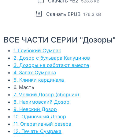
Скачать FB2
528.8 kB
Скачать EPUB
176.3 kB
ВСЕ ЧАСТИ СЕРИИ "Дозоры"
1. Глубокий Сумрак
2. Дозор с бульвара Капуцинов
3. Дозоры не работают вместе
4. Запах Сумрака
5. Клинки кардинала
6. Масть
7. Мелкий Дозор (сборник)
8. Нахимовский Дозор
9. Невский Дозор
10. Одиночный Дозор
11. Оперативный резерв
12. Печать Сумрака