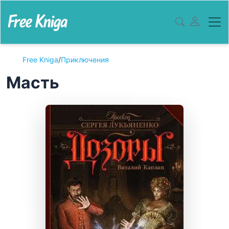
Free Kniga
/
Приключения
Масть