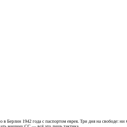
 Берлин 1942 года с паспортом еврея. Три дня на свободе: ни м
гнать машину СС — всё это лишь тактика.