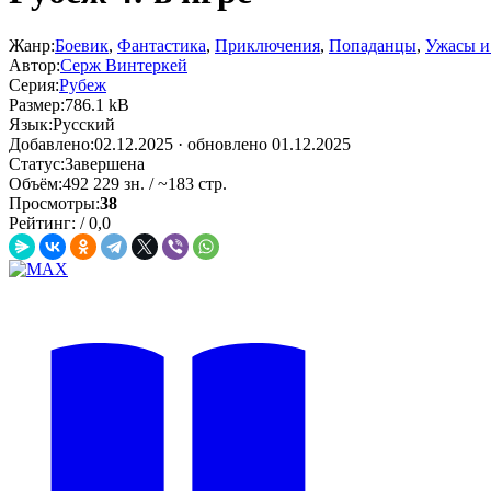
Жанр:
Боевик
,
Фантастика
,
Приключения
,
Попаданцы
,
Ужасы и
Автор:
Серж Винтеркей
Серия:
Рубеж
Размер:
786.1 kB
Язык:
Русский
Добавлено:
02.12.2025
· обновлено 01.12.2025
Статус:
Завершена
Объём:
492 229 зн. / ~183 стр.
Просмотры:
38
Рейтинг:
/
0,0