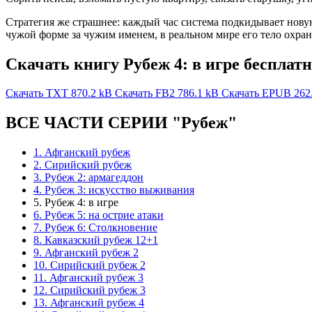
Стратегия же страшнее: каждый час система подкидывает новую
чужой форме за чужим именем, в реальном мире его тело охраня
Скачать книгу Рубеж 4: в игре бесплат
Скачать TXT
870.2 kB
Скачать FB2
786.1 kB
Скачать EPUB
262
ВСЕ ЧАСТИ СЕРИИ "Рубеж"
1. Афганский рубеж
2. Сирийский рубеж
3. Рубеж 2: армагеддон
4. Рубеж 3: искусство выживания
5. Рубеж 4: в игре
6. Рубеж 5: на острие атаки
7. Рубеж 6: Столкновение
8. Кавказский рубеж 12+1
9. Афганский рубеж 2
10. Сирийский рубеж 2
11. Афганский рубеж 3
12. Сирийский рубеж 3
13. Афганский рубеж 4