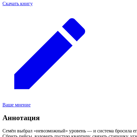
Скачать книгу
Ваше мнение
Аннотация
Семён выбрал «невозможный» уровень — и система бросила его в
Сбрить пейсы, взломать пустую квартиру, связать старушку, у