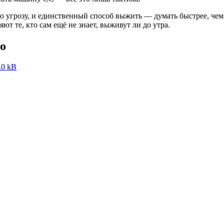
 угрозу, и единственный способ выжить — думать быстрее, чем 
ют те, кто сам ещё не знает, выживут ли до утра.
но
.0 kB