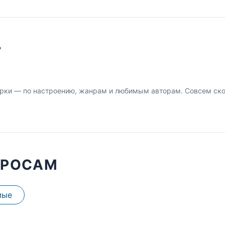
У
рки — по настроению, жанрам и любимым авторам. Совсем скор
ПРОСАМ
мые