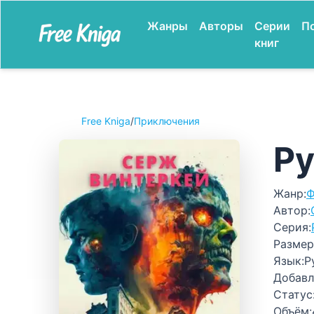
Жанры
Авторы
Серии
П
книг
Free Kniga
/
Приключения
Ру
Жанр:
Ф
Автор:
Серия:
Размер
Язык:
Р
Добавл
Статус
Объём: