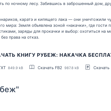
ть по ночному лесу. Забившись в заброшенный дом, др
нариков, каратэ и кипящего лака — они уничтожили чу
о мира: Земля объявлена зоной «накачки», где гости 
тиками, заряды для прокачки и выбор: охотиться на м
без права на отказ.
ЧАТЬ КНИГУ РУБЕЖ: НАКАЧКА БЕСПЛ
TXT
Скачать FB2
Скачать
849.9 kB
987.8 kB
убеж"