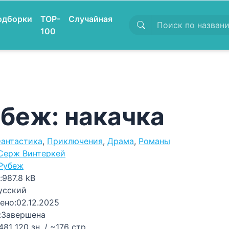
одборки
TOP-
Случайная
100
беж: накачка
антастика
,
Приключения
,
Драма
,
Романы
Серж Винтеркей
Рубеж
:
987.8 kB
усский
ено:
02.12.2025
:
Завершена
481 120 зн. / ~176 стр.