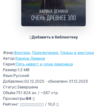
Добавить в библиотеку
Жанр:
Фэнтези
,
Приключения
,
Ужасы и мистика
Автор:
Карина Демина
Серия:
Пять невест и одна демоница
Размер:
1.3 MB
Язык:
Русский
Добавлено:
02.12.2025
· обновлено 01.12.2025
Статус:
Завершена
Объём:
751 824 зн. / ~287 стр.
Просмотры:
64
Рейтинг:
/
10,0