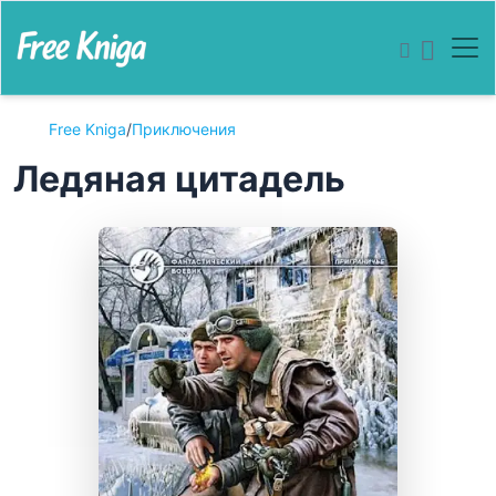
Free Kniga
/
Приключения
Ледяная цитадель