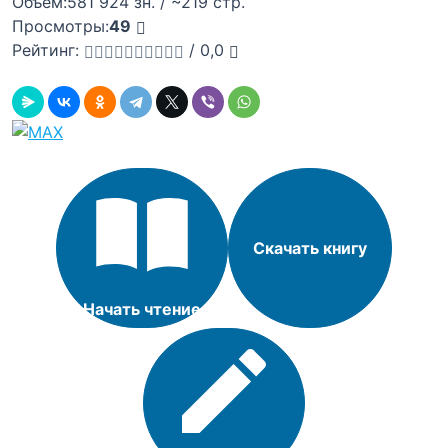
Объём:
581 924 зн. / ~219 стр.
Просмотры:
49
Рейтинг:
/
0,0
Скачать книгу
Начать чтение