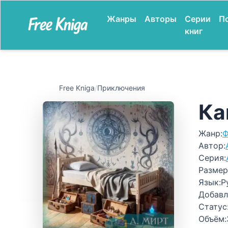
Жанры
Авторы
Серии
П
книг
Free Kniga
/
Приключения
Ка
Жанр:
Ф
Автор:
Серия:
Размер
Язык:
Р
Добавл
Статус
Объём: