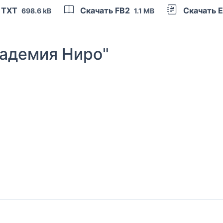
 TXT
Скачать FB2
Скачать 
698.6 kB
1.1 MB
адемия Ниро"