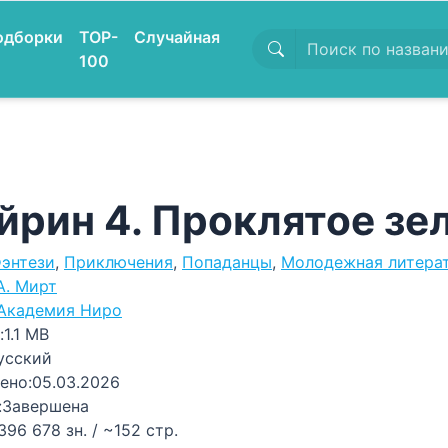
одборки
TOP-
Случайная
100
йрин 4. Проклятое зе
энтези
,
Приключения
,
Попаданцы
,
Молодежная литера
А. Мирт
Академия Ниро
:
1.1 MB
усский
ено:
05.03.2026
:
Завершена
396 678 зн. / ~152 стр.