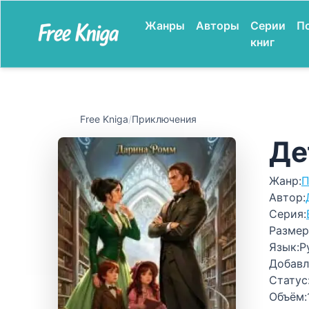
Жанры
Авторы
Серии
П
книг
Free Kniga
/
Приключения
Де
Жанр:
П
Автор:
Серия:
Размер
Язык:
Р
Добавл
Статус
Объём: