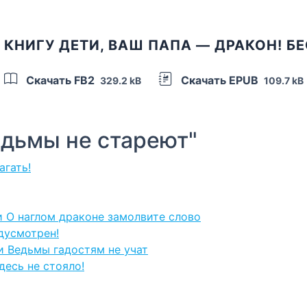
 КНИГУ ДЕТИ, ВАШ ПАПА — ДРАКОН! Б
Скачать FB2
Скачать EPUB
329.2 kB
109.7 kB
дьмы не стареют"
агать!
и О наглом драконе замолвите слово
дусмотрен!
и Ведьмы гадостям не учат
десь не стояло!