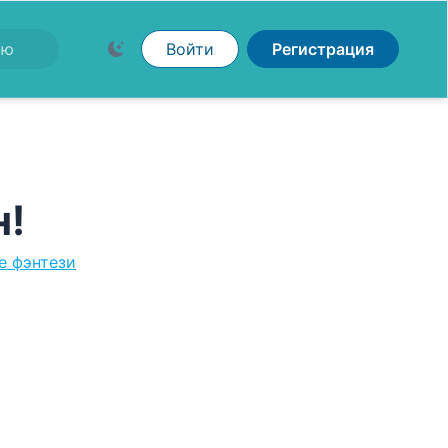
Войти
Регистрация
н!
е фэнтези