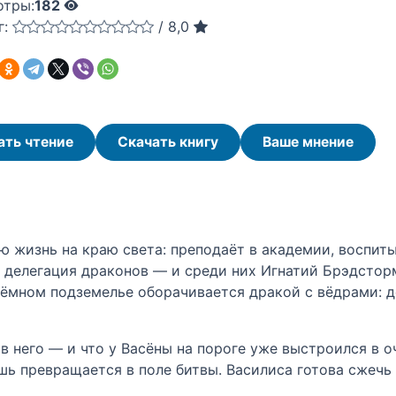
отры:
182
г:
/
8,0
ать чтение
Скачать книгу
Ваше мнение
 жизнь на краю света: преподаёт в академии, воспиты
делегация драконов — и среди них Игнатий Брэдсторм
тёмном подземелье оборачивается дракой с вёдрами: 
 в него — и что у Васёны на пороге уже выстроился в
ь превращается в поле битвы. Василиса готова сжечь 