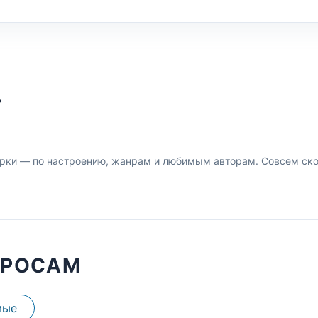
У
рки — по настроению, жанрам и любимым авторам. Совсем скор
ПРОСАМ
мые