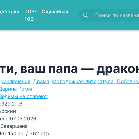
одборки
TOP-
Случайная
100
ти, ваш папа — драко
риключения
,
Драма
,
Молодежная литература
,
Любовно
Дарина Ромм
Ведьмы не стареют
:
329.2 kB
усский
ено:
07.03.2026
:
Завершена
161 150 зн. / ~62 стр.