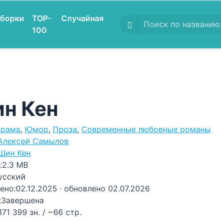
борки
TOP-
Случайная
100
н Кен
рама
,
Юмор
,
Проза
,
Современные любовные романы
Алексей Самылов
Шин Кен
:
2.3 MB
усский
ено:
02.12.2025
· обновлено 02.07.2026
:
Завершена
171 399 зн. / ~66 стр.