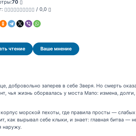
отры:
70
г:
/
0,0
ать чтение
Ваше мнение
е, добровольно заперев в себе Зверя. Но смерть оказа
т, чья жизнь оборвалась у моста Мапо: измена, долги,
 корпус морской пехоты, где правила просты — слабых
т, как вырывал себе клыки, и знает: главная битва — н
я наружу.