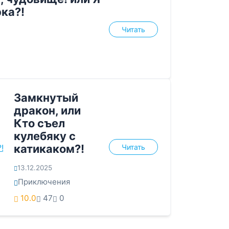
рка?!
Читать
Замкнутый
дракон, или
Кто съел
кулебяку с
катикаком?!
Читать
13.12.2025
Приключения
10.0
47
0