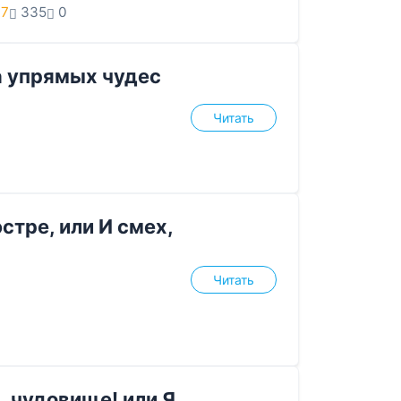
.7
335
0
а упрямых чудес
Читать
стре, или И смех,
Читать
, чудовище! или Я