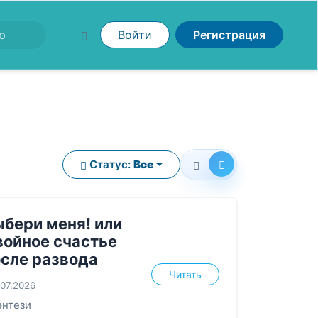
Войти
Регистрация
Статус:
Все
бери меня! или
войное счастье
осле развода
Читать
.07.2026
энтези