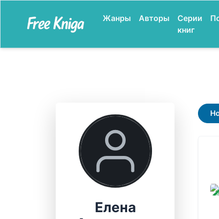
Жанры
Авторы
Серии
П
книг
Н
ЗАВ
Елена