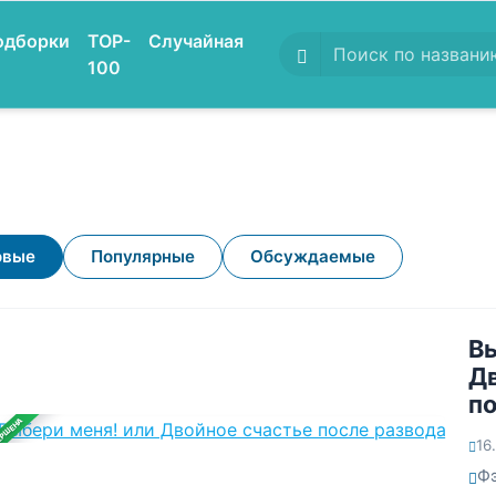
одборки
TOP-
Случайная
100
овые
Популярные
Обсуждаемые
Вы
Д
п
ЕРШЕНА
16
Ф