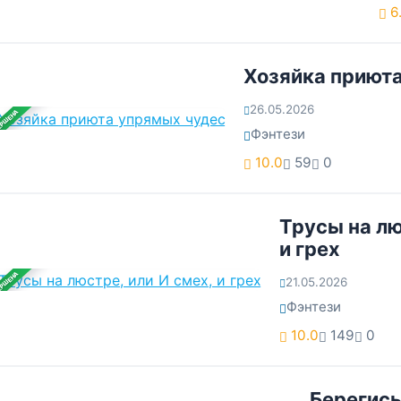
6
Хозяйка приют
26.05.2026
ЕРШЕНА
Фэнтези
10.0
59
0
Трусы на лю
и грех
ЕРШЕНА
21.05.2026
Фэнтези
10.0
149
0
Берегись