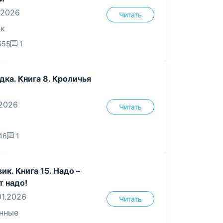
.2026
Читать
ик
555
1
дка. Книга 8. Кроличья
.2026
Читать
46
1
ик. Книга 15. Надо –
т надо!
01.2026
Читать
нные