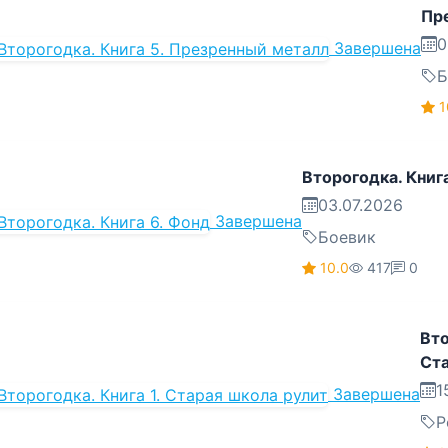
Пр
0
Завершена
Б
1
Второгодка. Книг
03.07.2026
Завершена
Боевик
10.0
417
0
Вто
Ста
1
Завершена
Р