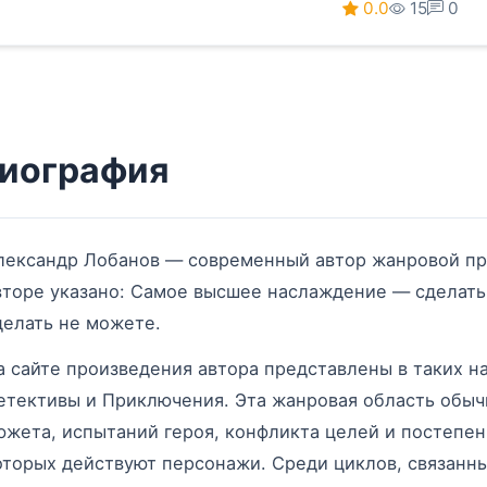
0.0
15
0
иография
лександр Лобанов — современный автор жанровой про
вторе указано: Самое высшее наслаждение — сделать 
делать не можете.
а сайте произведения автора представлены в таких на
етективы и Приключения. Эта жанровая область обыч
южета, испытаний героя, конфликта целей и постепен
оторых действуют персонажи. Среди циклов, связанны