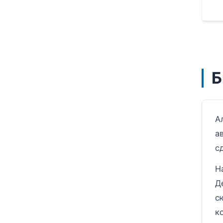
Б
А
а
с
Н
Д
с
к