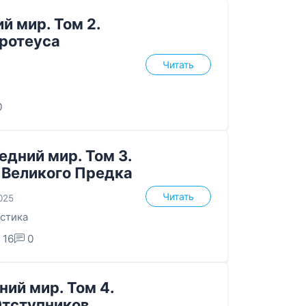
й мир. Том 2.
ротеуса
Читать
0
едний мир. Том 3.
 Великого Предка
Читать
2025
стика
16
0
ий мир. Том 4.
Отступников