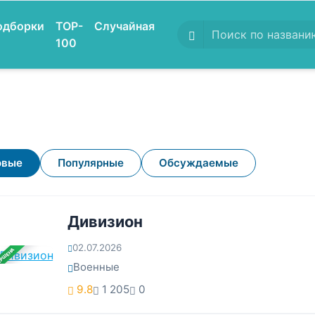
одборки
TOP-
Случайная
100
овые
Популярные
Обсуждаемые
Дивизион
02.07.2026
ЕРШЕНА
Военные
9.8
1 205
0