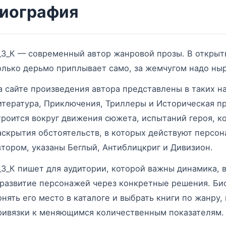
иография
_З_К — современный автор жанровой прозы. В открыты
олько дерьмо приплывает само, за жемчугом надо ныр
а сайте произведения автора представлены в таких н
итература, Приключения, Триллеры и Историческая пр
троится вокруг движения сюжета, испытаний героя, к
аскрытия обстоятельств, в которых действуют персон
втором, указаны Беглый, Антиблицкриг и Дивизион.
_З_К пишет для аудитории, которой важны динамика, 
 развитие персонажей через конкретные решения. Био
онять его место в каталоге и выбрать книги по жанру
ривязки к меняющимся количественным показателям.