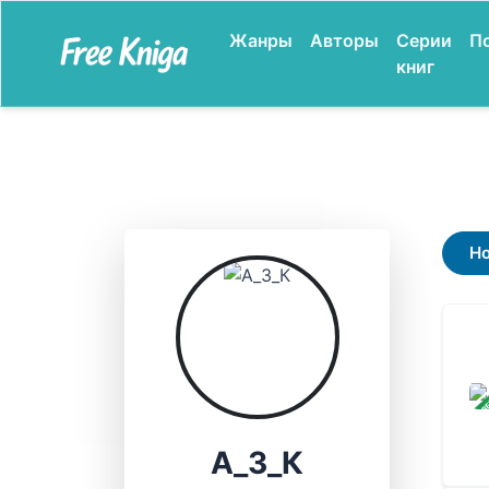
Жанры
Авторы
Серии
П
книг
Н
ЗАВ
А_З_К