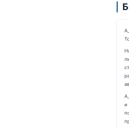
Б
А
Т
Н
л
с
р
а
А
и
п
п