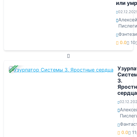
или ум
02.12.202
Алексе
Пислег
Фэнтези
0.0
10
ЗАВЕРШЕНА
Узурпа
Систе
3.
Ярост
сердца
02.12.20
Алексе
Пислег
Фантас
0.0
11