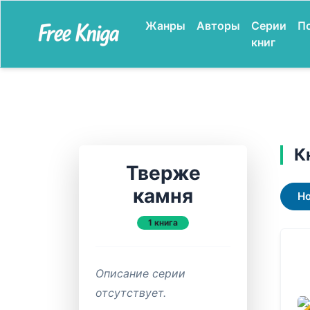
Жанры
Авторы
Серии
П
книг
К
Тверже
камня
Н
1 книга
Описание серии
отсутствует.
В ПР