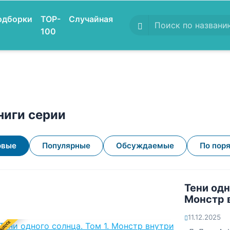
одборки
TOP-
Случайная
100
ниги серии
овые
Популярные
Обсуждаемые
По пор
Тени одн
Монстр 
11.12.2025
ОЦЕССЕ