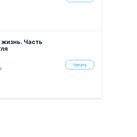
жизнь. Часть
тля
Читать
в