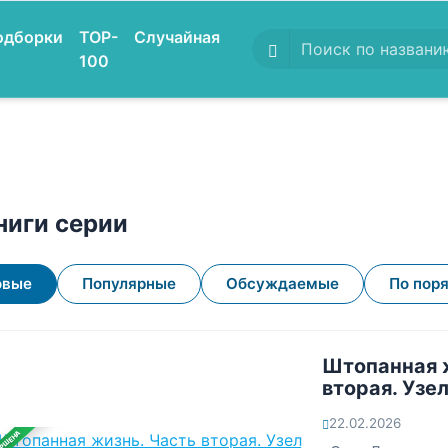
одборки
TOP-
Случайная
100
ниги серии
овые
Популярные
Обсуждаемые
По пор
Штопанная 
вторая. Узе
22.02.2026
ЕРШЕНА