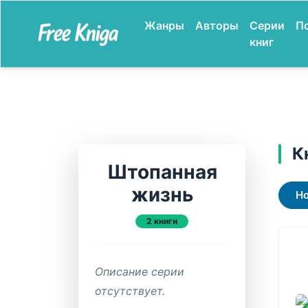
Жанры
Авторы
Серии
П
книг
К
Штопанная
жизнь
Н
2 книги
Описание серии
отсутствует.
ЗАВ