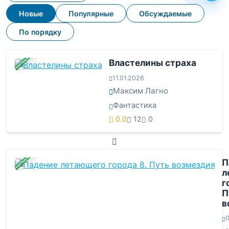
Новые
Популярные
Обсуждаемые
По порядку
ЗАВЕРШЕНА
Властелины страха
11.01.2026
Максим Лагно
Фантастика
0.0
12
0
ЗАВЕРШЕНА
П
л
г
П
в
0