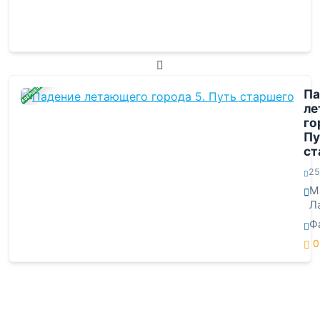
ЗАВЕРШЕНА
Па
ле
го
Пу
ст
25
М
Л
Ф
0