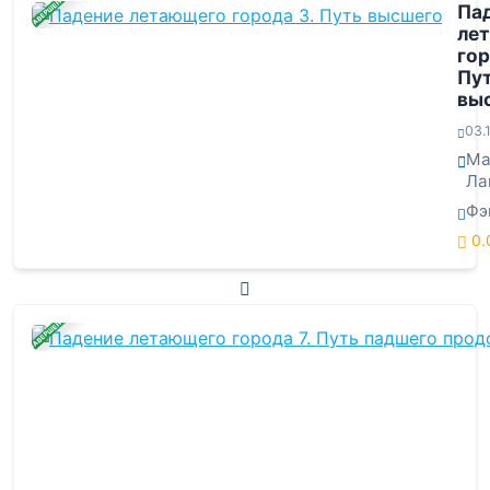
ЗАВЕРШЕНА
Па
ле
гор
Пу
вы
03.
Ма
Ла
Фэ
0.
ЗАВЕРШЕНА