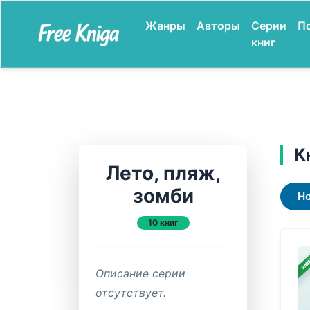
Жанры
Авторы
Серии
П
книг
К
Лето, пляж,
зомби
Н
10 книг
ЗАВ
Описание серии
отсутствует.