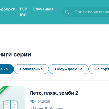
одборки
TOP-
Случайная
100
ниги серии
овые
Популярные
Обсуждаемые
По пор
ЕРШЕНА
Лето, пляж, зомби 2
04.07.2026
Наиль Выборнов