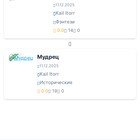
11.12.2025
Kail Itorr
Фэнтези
0.0
14
0
ЗАВЕРШЕНА
Мудрец
11.12.2025
Kail Itorr
Исторические
0.0
19
0