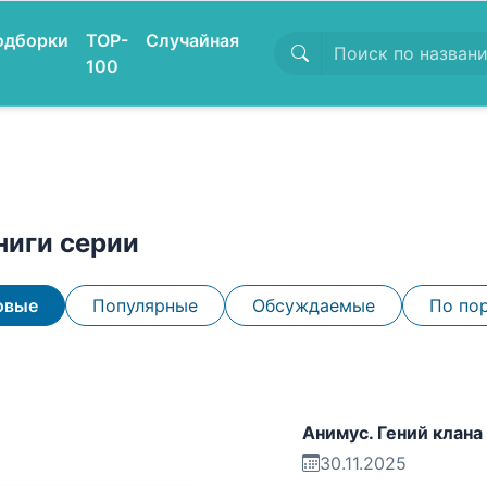
одборки
TOP-
Случайная
100
ниги серии
овые
Популярные
Обсуждаемые
По по
Анимус. Гений клана 
30.11.2025