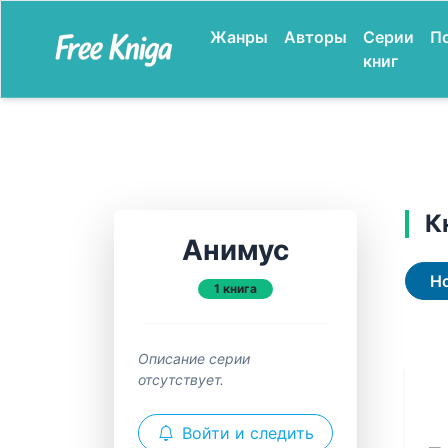
Жанры
Авторы
Серии
П
книг
К
Анимус
Н
1 книга
Описание серии
отсутствует.
Войти и следить