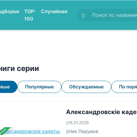
одборки
TOP-
Случайная
100
ниги серии
овые
Популярные
Обсуждаемые
По пор
Александровскiе кад
16.01.2026
ЕРШЕНА
Ник Перумов