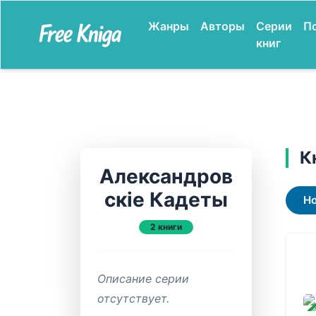
Жанры
Авторы
Серии
П
книг
К
Александров
скiе Кадеты
Н
2 книги
Описание серии
отсутствует.
ЗАВ