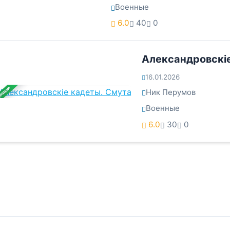
Военные
6.0
40
0
Александровскi
16.01.2026
ЕРШЕНА
Ник Перумов
Военные
6.0
30
0