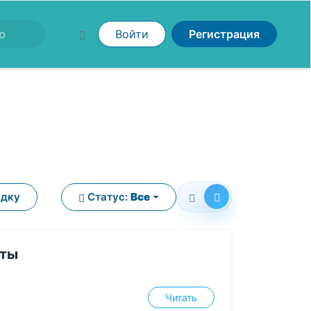
Войти
Регистрация
ядку
Статус:
Все
еты
Читать