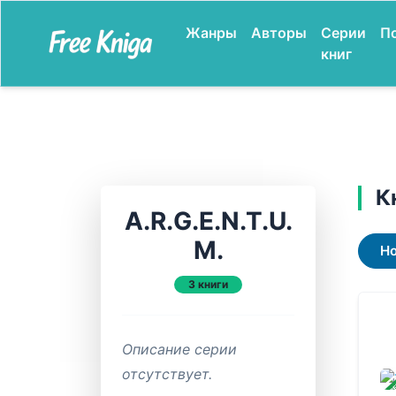
Жанры
Авторы
Серии
П
книг
К
A.R.G.E.N.T.U.
M.
Н
3 книги
Описание серии
отсутствует.
ЗАВ