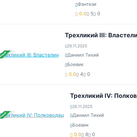
Фэнтези
0.0
5
0
Трехликий III: Властел
26.11.2025
ЕРШЕНА
Даниил Тихий
Боевик
0.0
4
0
Трехликий IV: Полко
26.11.2025
ЕРШЕНА
Даниил Тихий
Боевик
0.0
8
0