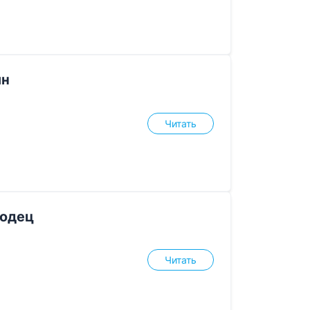
ин
Читать
водец
Читать