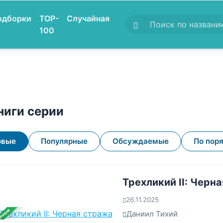
одборки
TOP-
Случайная
100
ниги серии
овые
Популярные
Обсуждаемые
По пор
Трехликий II: Черн
26.11.2025
ЕРШЕНА
Даниил Тихий