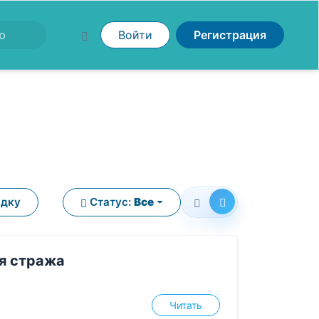
Войти
Регистрация
ядку
Статус:
Все
ая стража
Читать